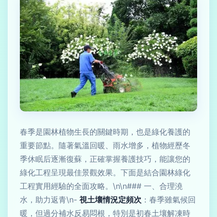
春季是園林植物生長的關鍵時期，也是綠化養護的
重要節點。隨著氣溫回暖、雨水增多，植物經歷冬
季休眠后逐漸復蘇，正確掌握養護技巧，能讓您的
綠化工程呈現最佳景觀效果。下面是結合園林綠化
工程實用經驗的全面攻略。\n\n### 一、合理澆
水，助力返青\n-
視土壤情況定頻次
：春季雖氣候回
暖，但過分補水反易悶根，特別是初春土壤解凍時