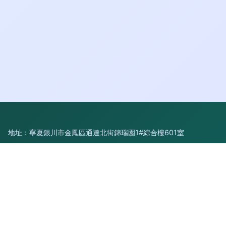
地址：寧夏銀川市金鳳區通達北街錦瑞園1#綜合樓601室
電話：1732683**
Copyright © 2026
www.wuzexin.cn
園林綠化工程
寧夏中財源
林工程有限公司
園林綠化工程
版權所有
Sitemap